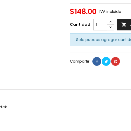
$148.00
IVA incluido
Cantidad

Solo puedes agregar cantid
Compartir
rtek