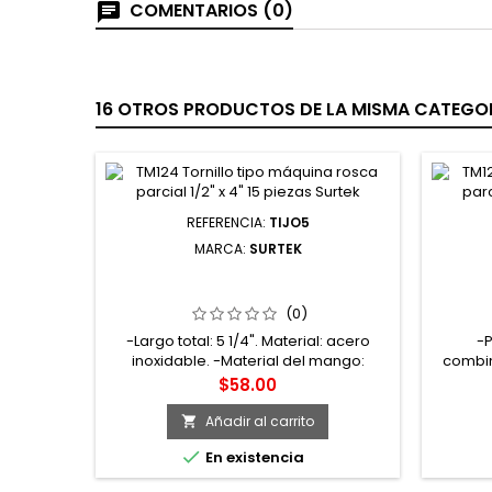
COMENTARIOS (0)
16 OTROS PRODUCTOS DE LA MISMA CATEGOR
REFERENCIA:
TIJO5
MARCA:
SURTEK
TIJO5 TIJERAS PARA OFICINA 5-1/4"
PL61
SURTEK
PARA 
(0)
-Largo total: 5 1/4". Material: acero
-P
inoxidable. -Material del mango:
combin
PP+TPR. -Tipo de filo: Suave. Tipo de
Uso gen
Precio
$58.00
punta: punta. -Tijera para oficina, larga.
Añadir al carrito


En existencia