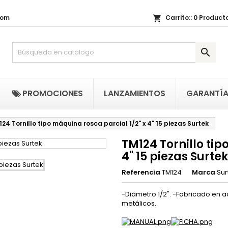
com
Carrito::
0
Producto
shopping_cart
i lista de regalos
(title))
niciar sesión

be iniciar sesión para guardar productos en su lista de deseos.
abel))
add_circle_outline
Crear nueva li
((cancelText))
((loginText)
PROMOCIONES
LANZAMIENTOS
GARANTÍ
((cancelText))
((createText)
24 Tornillo tipo máquina rosca parcial 1/2" x 4" 15 piezas Surtek
TM124 Tornillo tip
4" 15 piezas Surtek
Referencia
TM124
Marca
Sur
-Diámetro 1/2". -Fabricado en a
metálicos.