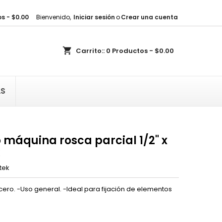
s - $0.00
Bienvenido,
Iniciar sesión
o
Crear una cuenta
×
×
×
shopping_cart
Carrito::
0
Productos - $0.00
sta
)
AS
)
o máquina rosca parcial 1/2" x
tek
cero. -Uso general. -Ideal para fijación de elementos