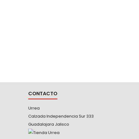
138038
PARA E
-Cinta 
2" x 
respaldo
que o
tensión e
ancho -
con may
CONTACTO
Urrea
Calzada Independencia Sur 333
Guadalajara Jalisco