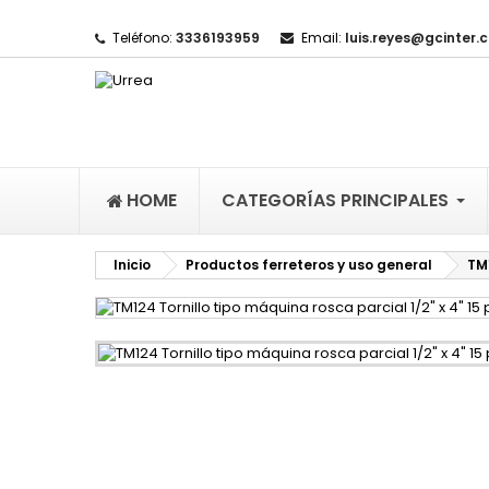
Teléfono:
3336193959
Email:
luis.reyes@gcinter.
M
(
I
De
((l
HOME
CATEGORÍAS PRINCIPALES
Inicio
Productos ferreteros y uso general
TM1