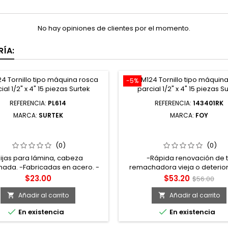
No hay opiniones de clientes por el momento.
ÍA:
-5%
REFERENCIA:
PL614
REFERENCIA:
143401RK
MARCA:
SURTEK
MARCA:
FOY
4 PIJA CABEZA COMBINADA
143401RK JUEGO DE REFA
LÁMINA 6 X 1/4" 200 PIEZAS
PARA REMACHADORA DE N
SURTEK
LARGA FOY
(0)
(0)
ijas para lámina, cabeza
-Rápida renovación de 
ada. -Fabricadas en acero. -
remachadora vieja o deterior
eral. -Ideales para fijación en
Fácil de usar. -Menos residuos.
Precio
Precio
Precio
$23.00
$53.20
$56.00
lámina.
refacción, fácil de remplazar
base
remachadora FOY. -Repuesto
Añadir al carrito
Añadir al carrito


remachadora 143402.


En existencia
En existencia