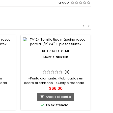
grado
<
>
REFERENCIA:
CLM1
MARCA:
SURTEK
CCIÓN
CLM1 CLAVO PARA MADERA SIN
ARIZ
CABEZA 1" 1 KG SURTEK
(0)
tu
-Punta diamante. -Fabricados en
ada. -
acero al carbono. -Cuerpo redondo. -
 -kit de
Largo 1". -Ideales para albañilería,
Precio
$66.00
, para
carpintería, tarimas y estructuras de
s para
madera, etc.
Añadir al carrito


En existencia