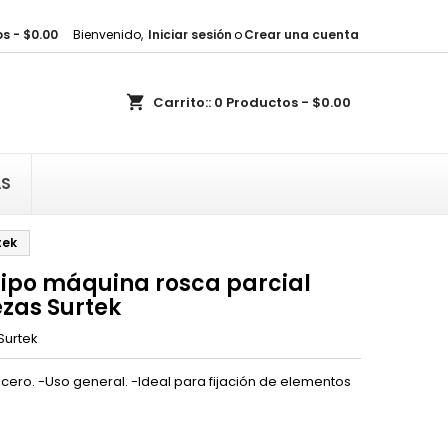
s - $0.00
Bienvenido,
Iniciar sesión
o
Crear una cuenta
×
×
×
shopping_cart
Carrito::
0
Productos - $0.00
sta
)
AS
)
tek
 tipo máquina rosca parcial
iezas Surtek
Surtek
cero. -Uso general. -Ideal para fijación de elementos