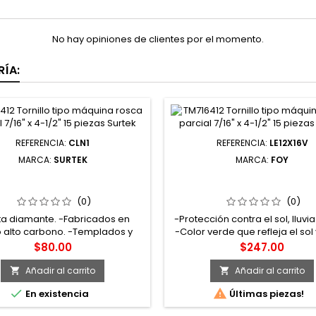
No hay opiniones de clientes por el momento.
ÍA:
REFERENCIA:
CLN1
REFERENCIA:
LE12X16V
MARCA:
SURTEK
MARCA:
FOY
1 CLAVO PARA CONCRETO
LE12X16V LONA DE POLIET
FATIZADO 1 KG 1" SURTEK
COLOR VERDE 3.65 X 4.87 
(0)
(0)
ta diamante. -Fabricados en
-Protección contra el sol, lluvia
 alto carbono. -Templados y
-Color verde que refleja el sol
nidos. -Largo 1". -Se utilizan
plata que evita el calentami
Precio
Precio
$80.00
$247.00
palmente en la industria de la
Densidad 110 g/m² -14 
ucción en viviendas, puentes y
Añadir al carrito
Añadir al carrito


os, y, de manera general, donde


En existencia
Últimas piezas!
za acero y concreto. También en
ciones con block o ladrillo y en