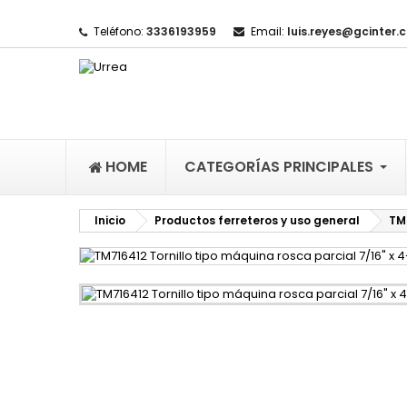
Teléfono:
3336193959
Email:
luis.reyes@gcinter.
M
(
I
De
((l
HOME
CATEGORÍAS PRINCIPALES
Inicio
Productos ferreteros y uso general
TM7