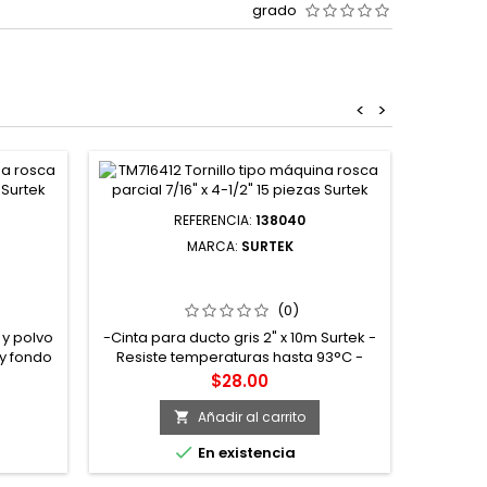
grado
<
>
Agotad
REFERENCIA:
138040
MARCA:
SURTEK
ILENO
138040 CINTA GRIS PARA DUCTO 10
M FOY
M SURTEK
(0)
 y polvo
-Cinta para ducto gris 2" x 10m Surtek -
 y fondo
Resiste temperaturas hasta 93°C -
ento -
Adhesivo de alto anclaje -Espesor de
Precio
$28.00
mm
0.254mm -Excelente para trabajos
generales de mantenimiento, para
Añadir al carrito

reforzar y proteger tapetes, pegar

En existencia
cables al piso o alfombra,
emergencias y averías en autos,