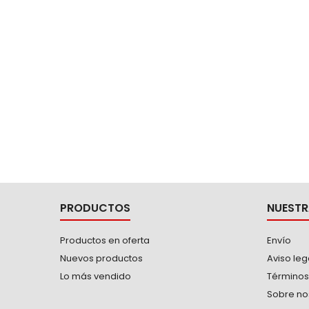
la mampostería, guías o alfombrados.
la mamp
PRODUCTOS
NUESTR
Productos en oferta
Envío
Nuevos productos
Aviso leg
Lo más vendido
Términos
Sobre no