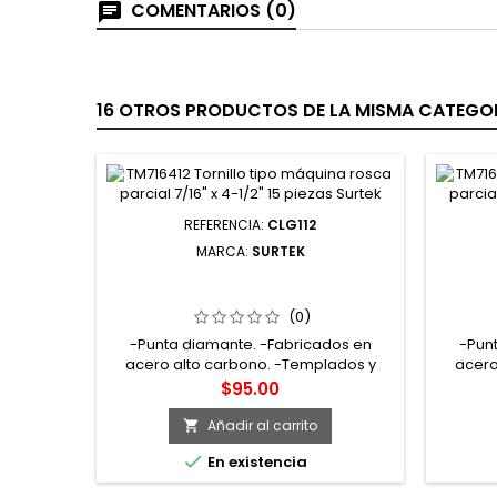
COMENTARIOS (0)
16 OTROS PRODUCTOS DE LA MISMA CATEGOR
REFERENCIA:
CLG112
MARCA:
SURTEK
CLG112 CLAVO PARA CONCRETO
CLN
GALVANIZADO 1 KG 1-1/2" SURTEK
FOS
(0)
-Punta diamante. -Fabricados en
-Pun
acero alto carbono. -Templados y
acero
revenidos. -Largo 1 1/2". -Se utilizan
reve
Precio
$95.00
principalmente en la industria de la
princi
construcción en viviendas, puentes y
constr
Añadir al carrito

edificios, y, de manera general, donde
edifici

En existencia
se utiliza acero y concreto. También en
se utili
construcciones con block o ladrillo y en
construc