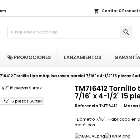
com
Carrito::
0
Producto
shopping_cart
i lista de regalos
(title))
niciar sesión

be iniciar sesión para guardar productos en su lista de deseos.
abel))
add_circle_outline
Crear nueva li
((cancelText))
((loginText)
PROMOCIONES
LANZAMIENTOS
GARANTÍ
((cancelText))
((createText)
16412 Tornillo tipo máquina rosca parcial 7/16" x 4-1/2" 15 piezas Sur
TM716412 Tornillo
7/16" x 4-1/2" 15 p
Referencia
TM716412
Marca
-Dámetro 7/16". -Fabricado en a
metálicos.