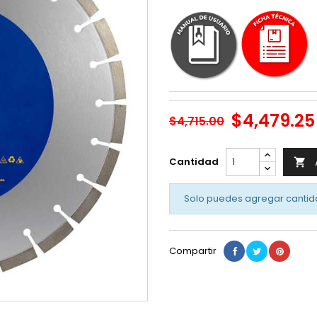
$4,479.25
$4,715.00
Cantidad

Solo puedes agregar cantid
Compartir