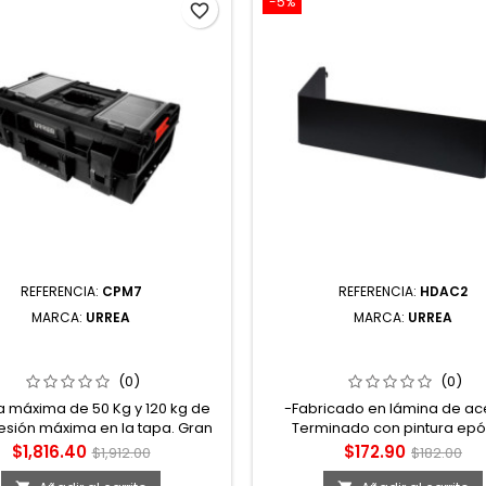
-5%
favorite_border
REFERENCIA:
CPM7
REFERENCIA:
HDAC2
MARCA:
URREA
MARCA:
URREA
CAJA PORTAHERRAMIENTAS
HDAC2 PORTA LATAS P
LÁSTICA MODULAR CON
GABINETES SERIE HD UR
RTIMENTOS 23" X 15" X 7"
(0)
(0)
URREA
 máxima de 50 Kg y 120 kg de
-Fabricado en lámina de ace
sión máxima en la tapa. Gran
Terminado con pintura epó
ción IP66 que protege nuestra
resistente a la corrosión. -Ca
Precio
Precio
Precio
Precio
$1,816.40
$172.90
$1,912.00
$182.00
enta totalmente del polvo y del
de carga 5 kg. -Para gabin
base
base