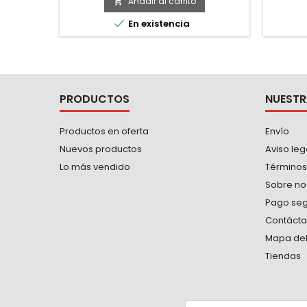
agua a
Añadir al carrito

cualquie

En existencia
-Tapa 
con
poli
móvile
PRODUCTOS
NUESTR
Productos en oferta
Envío
Nuevos productos
Aviso leg
Lo más vendido
Términos
Sobre no
Pago se
Contáct
Mapa del 
Tiendas