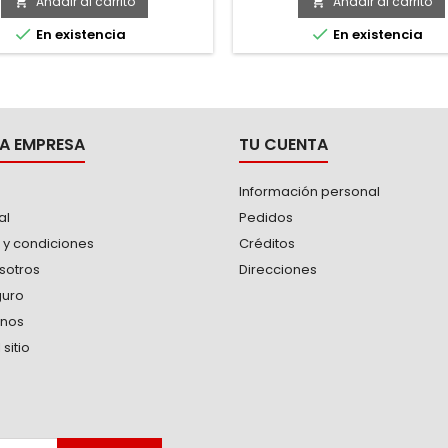
 chorros de hasta 100 l/min en
HD28M6, HD28M4, HD35M8, H
Añadir al carrito
Añadir al carrito


r dirección. -Uso extra pesado.
HD28S4


En existencia
En existencia
equipada con 2 organizadores
 cubierta transparente de
carbonato con separadores
s. -Compartimiento principal
con...
A EMPRESA
TU CUENTA
Información personal
al
Pedidos
 y condiciones
Créditos
sotros
Direcciones
guro
anos
sitio