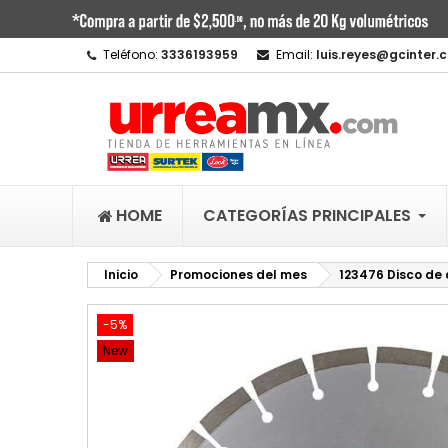
M
C
I
Teléfono:
3336193959
Email:
luis.reyes@gcinter.
add_circle_outline
De
No
HOME
CATEGORÍAS PRINCIPALES
Inicio
Promociones del mes
123476 Disco de
-5%
New