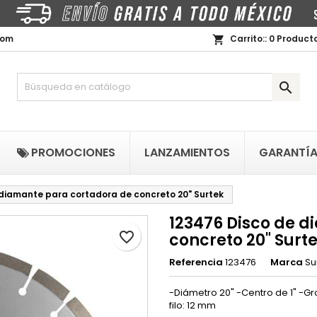
i lista de regalos
rear lista de deseos
niciar sesión
com
Carrito::
0
Producto
shopping_cart
Crear nueva lista
be iniciar sesión para guardar productos en su lista de deseos.
mbre de la lista de deseos

Cancelar
Iniciar sesió
PROMOCIONES
LANZAMIENTOS
GARANTÍ
Cancelar
Crear lista de deseo
 diamante para cortadora de concreto 20" Surtek
123476 Disco de 
favorite_border
concreto 20" Surt
Referencia
123476
Marca
Su
-Diámetro 20" -Centro de 1" -G
filo: 12 mm