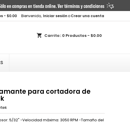
×
×
×
s - $0.00
Bienvenido,
Iniciar sesión
o
Crear una cuenta
shopping_cart
Carrito::
0
Productos - $0.00
n
AS
s
diamante para cortadora de
ek
rtek
rosor: 5/32" -Velocidad máxima: 3050 RPM -Tamaño del