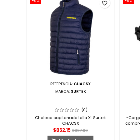
-5%
-5%
favorite_border
REFERENCIA:
CHACSX
MARCA:
SURTEK
CHALECO CAPITONADO TALLA XL
CPM7 
SURTEK
P
COMPA
(0)
Chaleco capitonado talla XL Surtek
-Carga
CHACSX
compre
protec
Precio
Precio
$852.15
$897.00
herrami
base