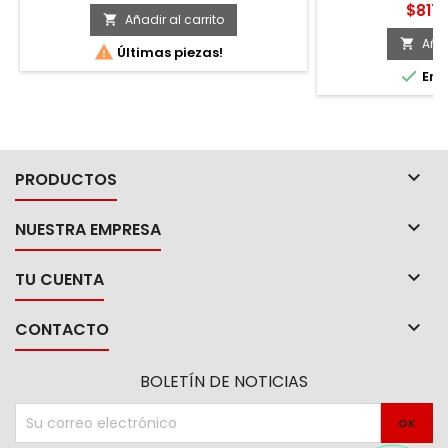
Acabado brillante
Preci
$817.
base
Añadir al carrito

las superficies
secado tacto: 
Añad


Últimas piezas!

En e

PRODUCTOS

NUESTRA EMPRESA

TU CUENTA

CONTACTO
BOLETÍN DE NOTICIAS