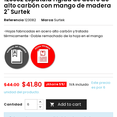
alto carbón con mango de madera
2" Surtek
Referencia
123082
Marca
Surtek
-Hojas fabricadas en acero alto carbón y tratada
térmicamente -Doble remachado de la hoja en el mango
$41.80
Este precio
$44.00
¡Ahorre 5%!
IVA incluido
es por 6
unidad del producto.
Add to cart
Cantidad
