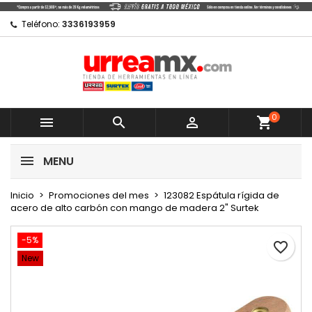
×
×
×
Mi lista de regalos
Crear lista de deseos
Iniciar sesión
Teléfono:
3336193959
Crear nueva lista
add_circle_outline
Debe iniciar sesión para guardar productos en su
Nombre de la lista de deseos
lista de deseos.
0
Cancelar



shopping_cart
Cancelar
Iniciar sesión
MENU
Crear lista de deseos
Inicio
Promociones del mes
123082 Espátula rígida de
acero de alto carbón con mango de madera 2" Surtek
-5%
favorite_border
New