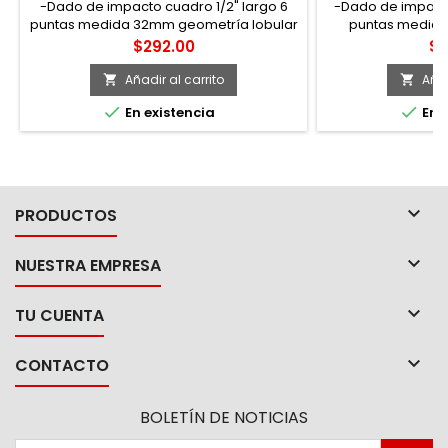
-Dado de impacto cuadro 1/2" largo 6
-Dado de impacto
puntas medida 32mm geometría lobular
puntas medida 
super-drive, acabado fosfatado. -Marca
lobular super-dri
Precio
Pr
$292.00
$7
Urrea. -Tipo de impulsión: cuadrado. -
Métrico.
Añadir al carrito
Añad




En existencia
En e

PRODUCTOS

NUESTRA EMPRESA

TU CUENTA

CONTACTO
BOLETÍN DE NOTICIAS