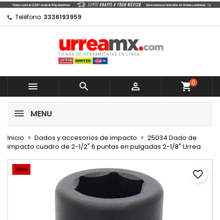
×
×
×
Mi lista de regalos
Crear lista de deseos
Iniciar sesión
Teléfono:
3336193959
Crear nueva lista
add_circle_outline
Debe iniciar sesión para guardar productos en su
Nombre de la lista de deseos
lista de deseos.
0
Cancelar



shopping_cart
Cancelar
Iniciar sesión
MENU
Crear lista de deseos
Inicio
Dados y accesorios de impacto
25034 Dado de
impacto cuadro de 2-1/2" 6 puntas en pulgadas 2-1/8" Urrea
New
favorite_border