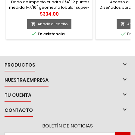
-Dado de impacto cuadro 3/4" 12 puntas
-Acceso a lug
medida 1-7/16" geometría lobular super-
Diseñados para ut
drive, acabado fosfatado
donde el espárrag
Precio
P
$334.00
$
demasiado. -S
exte
Añadir al carrito
Añad




En existencia
En e

PRODUCTOS

NUESTRA EMPRESA

TU CUENTA

CONTACTO
BOLETÍN DE NOTICIAS