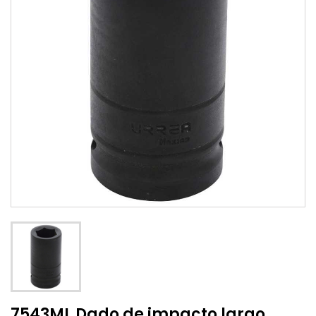
7543ML Dado de impacto largo