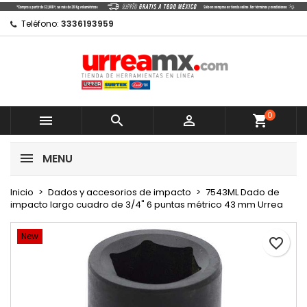
×
×
×
Mi lista de regalos
Crear lista de deseos
Iniciar sesión
Teléfono:
3336193959
Crear nueva lista
add_circle_outline
Debe iniciar sesión para guardar productos en su
Nombre de la lista de deseos
lista de deseos.
0
Cancelar



shopping_cart
Cancelar
Iniciar sesión
MENU
Crear lista de deseos
Inicio
Dados y accesorios de impacto
7543ML Dado de
impacto largo cuadro de 3/4" 6 puntas métrico 43 mm Urrea
New
favorite_border