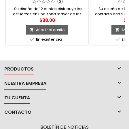
URREA
U
(0)
-Su diseño de 12 puntas distribuye los
-Su diseño de 6 
esfuerzos en una zona mayor de las
contacto entre la
caras activas de la tuerca, más hacia el
y/o tornillo gr
Precio
Pr
$88.00
$2
centro, no en las aristas, los esfuerzos se
lobular (
distribuyen en los lóbulos de la
Añadir al carrito
Añad


geometría, permite mayor rapidez para


En existencia
En e
embonar en tuercas y/o tornillos
hexagonales y cuadrados, gracias a su
geometría (super drive®)

PRODUCTOS

NUESTRA EMPRESA

TU CUENTA

CONTACTO
BOLETÍN DE NOTICIAS