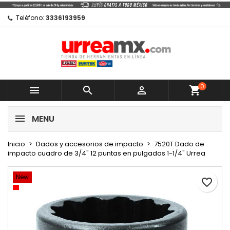
×
×
×
Mi lista de regalos
Crear lista de deseos
Iniciar sesión
Teléfono:
3336193959
Crear nueva lista
add_circle_outline
Debe iniciar sesión para guardar productos en su
Nombre de la lista de deseos
lista de deseos.
0
Cancelar



shopping_cart
Cancelar
Iniciar sesión
MENU
Crear lista de deseos
Inicio
Dados y accesorios de impacto
7520T Dado de
impacto cuadro de 3/4" 12 puntas en pulgadas 1-1/4" Urrea
New
favorite_border