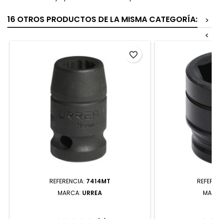
16 OTROS PRODUCTOS DE LA MISMA CATEGORÍA:
>
<
favorite_border
REFERENCIA:
7414MT
REFERE
MARCA:
URREA
MAR
7414MT DADO DE IMPACTO CUADRO
7531M DADO D
DE 1/2" 12 PUNTAS MÉTRICO 14 MM
DE 3/4" 6 PUN