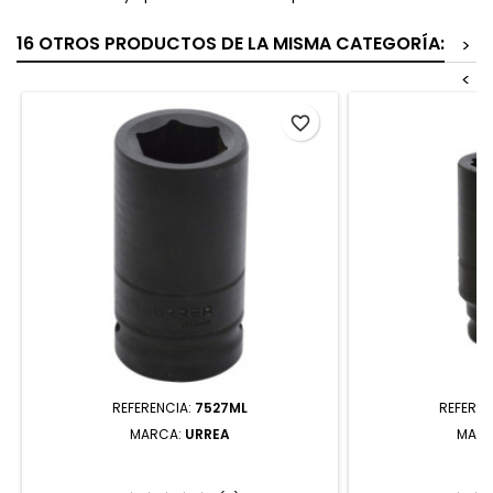
16 OTROS PRODUCTOS DE LA MISMA CATEGORÍA:
>
<
favorite_border
REFERENCIA:
7527ML
REFEREN
MARCA:
URREA
MAR
7527ML DADO DE IMPACTO LARGO
7319MT DADO 
CUADRO DE 3/4" 6 PUNTAS MÉTRICO
CUADRO DE 1/2"