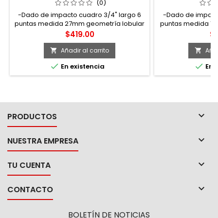
27 MM URREA
19 
(0)
-Dado de impacto cuadro 3/4" largo 6
-Dado de impacto
puntas medida 27mm geometría lobular
puntas medida 19
super-drive, acabado fosfatado
super-drive, 
Precio
Pr
$419.00
$1
Añadir al carrito
Añad




En existencia
En e

PRODUCTOS

NUESTRA EMPRESA

TU CUENTA

CONTACTO
BOLETÍN DE NOTICIAS