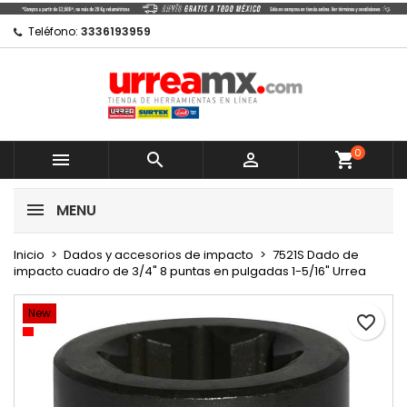
×
×
×
Mi lista de regalos
Crear lista de deseos
Iniciar sesión
Teléfono:
3336193959
Crear nueva lista
add_circle_outline
Debe iniciar sesión para guardar productos en su
Nombre de la lista de deseos
lista de deseos.
0
Cancelar



shopping_cart
Cancelar
Iniciar sesión
MENU
Crear lista de deseos
Inicio
Dados y accesorios de impacto
7521S Dado de
impacto cuadro de 3/4" 8 puntas en pulgadas 1-5/16" Urrea
New
favorite_border