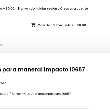
s - $0.00
Bienvenido,
Iniciar sesión
o
Crear una cuenta
×
×
×
shopping_cart
Carrito::
0
Productos - $0.00
sta
)
AS
)
n para maneral impacto 10657
rrea
cto 1" Urrea -Kit de refacciones para 10657