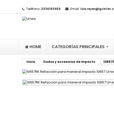
Teléfono:
3336193959
Email:
luis.reyes@gcinter.
M
(
I
De
((l
HOME
CATEGORÍAS PRINCIPALES
Inicio
Dados y accesorios de impacto
10657