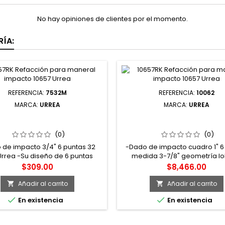
No hay opiniones de clientes por el momento.
ÍA:
REFERENCIA:
7532M
REFERENCIA:
10062
MARCA:
URREA
MARCA:
URREA
 DADO DE IMPACTO CUADRO
10062 DADO DE IMPACTO 
4" 6 PUNTAS MÉTRICO 32 MM
DE 1" 6 PUNTAS EN PULGADAS
URREA
URREA
(0)
(0)
 de impacto 3/4" 6 puntas 32
-Dado de impacto cuadro 1" 6
rea -Su diseño de 6 puntas
medida 3-7/8" geometría lo
te mayor contacto entre las
super-drive, acabado fosf
Precio
Precio
$309.00
$8,466.00
des de la tuerca y/o tornillo
 a su geometría lobular (super
Añadir al carrito
Añadir al carrito


drive®)


En existencia
En existencia