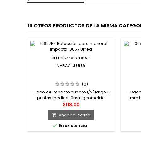
16 OTROS PRODUCTOS DE LA MISMA CATEGOR
REFERENCIA:
7310MT
MARCA:
URREA
7310MT DADO DE IMPACTO LARGO
7532M
CUADRO DE 1/2" 12 PUNTAS MÉTRICO
DE 3/
10 MM URREA
(0)
-Dado de impacto cuadro 1/2" largo 12
-Dado
puntas medida 10mm geometría
mm Ur
lobular super-drive, acabado
permi
Precio
$118.00
fosfatado
pare
gracias
Añadir al carrito


En existencia