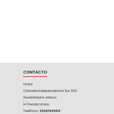
10031T
DE 1"
-Dado d
medida
super
CONTACTO
Urrea
Calzada Independencia Sur 333
Guadalajara Jalisco
Teléfono:
3336193959