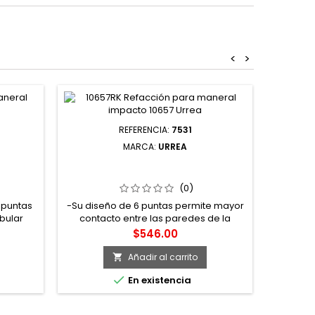
<
>
REFERENCIA:
7531
MARCA:
URREA
CUADRO
7531 DADO DE IMPACTO CUADRO DE
 3-7/8"
3/4" 6 PUNTAS EN PULGADAS 1-
15/16" URREA
(0)
 puntas
-Su diseño de 6 puntas permite mayor
bular
contacto entre las paredes de la
atado
tuerca y/o tornillo gracias a su
Precio
$546.00
geometría lobular (super drive®)
Añadir al carrito


En existencia