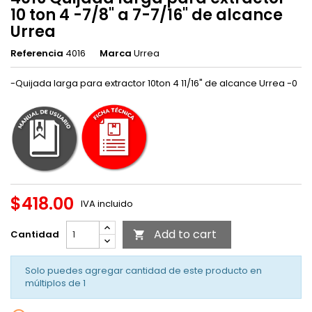
10 ton 4 -7/8" a 7-7/16" de alcance
Urrea
Referencia
4016
Marca
Urrea
-Quijada larga para extractor 10ton 4 11/16" de alcance Urrea -0
$418.00
IVA incluido
Add to cart
Cantidad

Solo puedes agregar cantidad de este producto en
múltiplos de
1