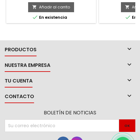
estabilidad -Brazos de acero forjado y
cor
templado para una gran dureza y
Añadir al carrito
Añad


resistencia -Ideal para remover


En existencia
En e
engranes y anillos en motores,
maquinaria y generadores

PRODUCTOS

NUESTRA EMPRESA

TU CUENTA

CONTACTO
BOLETÍN DE NOTICIAS