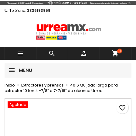
×
×
×
Mi lista de regalos
Crear lista de deseos
Iniciar sesión
Teléfono:
3336193959
Crear nueva lista
add_circle_outline
Debe iniciar sesión para guardar productos en su
Nombre de la lista de deseos
lista de deseos.
0
Cancelar



shopping_cart
Cancelar
Iniciar sesión
MENU
Crear lista de deseos
Inicio
Extractores y prensas
4016 Quijada larga para
extractor 10 ton 4 -7/8" a 7-7/16" de alcance Urrea
Agotado
favorite_border