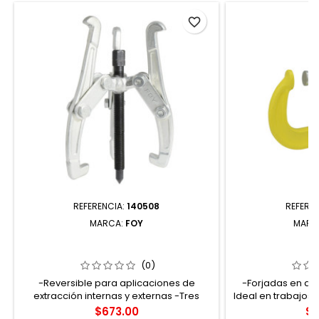
favorite_border
REFERENCIA:
140508
REFERE
MARCA:
FOY
MARC
140508 EXTRACTOR REVERSIBLE 3
107066 PRENSA 
QUIJADAS TIPO B ALCANCE 8" FOY
FORJA
(0)
-Reversible para aplicaciones de
-Forjadas en ace
extracción internas y externas -Tres
Ideal en trabajos 
brazos que brindan una mayor
-Pintura electro
Precio
Pr
$673.00
$5