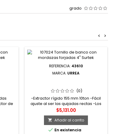
grado
<
>
REFERENCIA:
43610
MARCA:
URREA
A DE
43610 EXTRACTOR RÍGIDO TIPO A 10
REA
TON URREA
(0)
edas
-Extractor rígido 155 mm 10ton -Fácil
ctor de
ajuste al ser las quijadas rectas -Los
-Evita
modelos 43610 cuentan con tornillo de
Precio
$5,131.00
 masa de
cabeza cuadrada, brindando mayor
a fuerza
seguridad al utilizarse con una llave de
Añadir al carrito

juste
boca española -También cuentan con

En existencia
punto retráctil para adaptarse mejor a