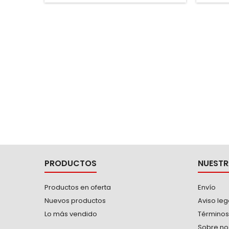
en trabajos de soldadura, en talleres e
industria pesada -Marca Urrea
PRODUCTOS
NUESTR
Productos en oferta
Envío
Nuevos productos
Aviso leg
Lo más vendido
Términos
Sobre no