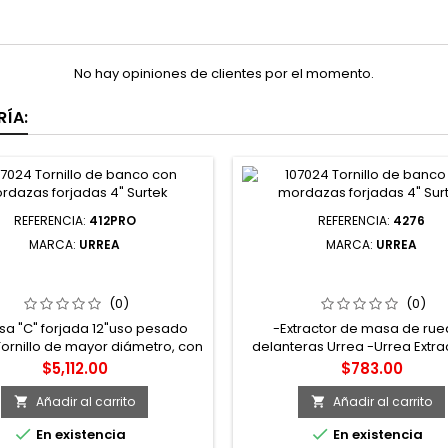
No hay opiniones de clientes por el momento.
ÍA:
REFERENCIA:
412PRO
REFERENCIA:
4276
MARCA:
URREA
MARCA:
URREA
RO PRENSA TIPO "C" DE 12"
4276 EXTRACTOR DE MAS
FORJADA URREA
RUEDAS DELANTERAS UR
(0)
(0)
sa "C" forjada 12"uso pesado
-Extractor de masa de ru
Tornillo de mayor diámetro, con
delanteras Urrea -Urrea Extra
deslizante en "T" para mayor
masa de ruedas delanteras 
Precio
Precio
$5,112.00
$783.00
idad y con rosca cuadrado
dañar los baleros al retirar la
ra mayor facilidad de vueltas.
la rueda, ya que se genera un
Añadir al carrito
Añadir al carrito


ño con esquinas reforzadas.
totalmente perpendicular -A


En existencia
En existencia
máximo 4 1/2"