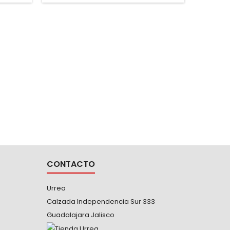
la superficie de apoyo -Tornillo
forzador de acero tratado, con rosca
fina -Quijadas forjadas...
4011S 
EXTR
-Grapa d
CONTACTO
Urrea
Calzada Independencia Sur 333
Guadalajara Jalisco