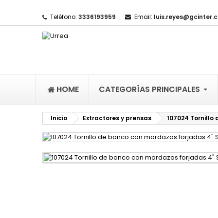
Teléfono:
3336193959
Email:
luis.reyes@gcinter.
M
(
I
De
((l
HOME
CATEGORÍAS PRINCIPALES
Inicio
Extractores y prensas
107024 Tornillo