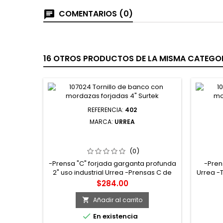
COMENTARIOS (0)
16 OTROS PRODUCTOS DE LA MISMA CATEGOR
REFERENCIA:
402
MARCA:
URREA
402 PRENSA TIPO "C" DE 2" FORJADA
412P
GARGANTA PROFUNDA URREA
(0)
-Prensa "C" forjada garganta profunda
-Pren
2" uso industrial Urrea -Prensas C de
Urrea -
cuerpo forjado y garganta profunda,
mango 
Precio
$284.00
ideal como elemento de sujeción en
comod
trabajos donde se requiere inmovilizar
acme pa
Añadir al carrito

piezas y maniobrar con mayor
-Dise

En existencia
seguridad -Fundamentalmente usada