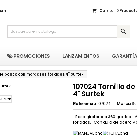
com
Carrito::
0
Producto
shopping_cart
i lista de regalos
(title))
niciar sesión

be iniciar sesión para guardar productos en su lista de deseos.
abel))
add_circle_outline
Crear nueva li
((cancelText))
((loginText)
PROMOCIONES
LANZAMIENTOS
GARANTÍ
((cancelText))
((createText)
 de banco con mordazas forjadas 4" Surtek
107024 Tornillo d
4" Surtek
Referencia
107024
Marca
Su
-Base giratoria a 360 grados. -
forjadas. -Con guía de acero y 