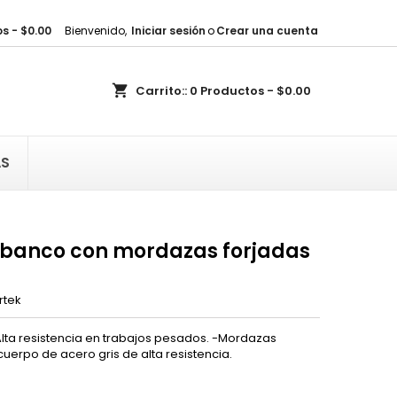
s - $0.00
Bienvenido,
Iniciar sesión
o
Crear una cuenta
×
×
×
shopping_cart
Carrito::
0
Productos - $0.00
sta
)
AS
)
e banco con mordazas forjadas
rtek
Alta resistencia en trabajos pesados. -Mordazas
cuerpo de acero gris de alta resistencia.