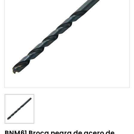
BNM61 Broca negra de acero de