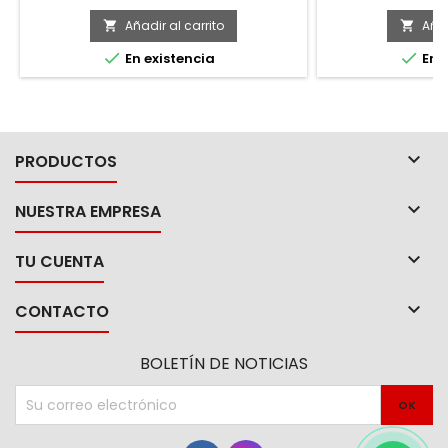
secciones de grano: grano medio para
acero o
afilar y grano fino para eliminar muescas
Añadir al carrito
Añad


de las hojas


En existencia
En e

PRODUCTOS

NUESTRA EMPRESA

TU CUENTA

CONTACTO
BOLETÍN DE NOTICIAS