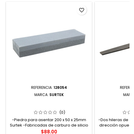
favorite_border
REFERENCIA:
128054
REFERE
MARCA:
SURTEK
MARC
128054 PIEDRA PARA ASENTAR 8" X 2"
120330 LIMA 
SURTEK
S
(0)
-Piedra para asentar 200 x 50 x 25mm
-Dos hileras de di
Surtek -Fabricadas de carburo de silicio
dirección opuest
-Trabajan con aceite o agua -Dos
acabados áspero
Precio
P
$88.00
$