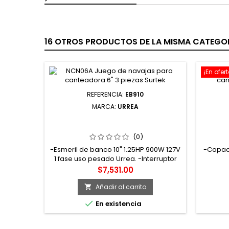
16 OTROS PRODUCTOS DE LA MISMA CATEGOR
¡En ofert
REFERENCIA:
EB910
MARCA:
URREA
EB910 ESMERIL DE BANCO 10" 900 W
TBCHK8
127 V 1750 RPM URREA
(0)
-Esmeril de banco 10" 1.25HP 900W 127V
-Capaci
1 fase uso pesado Urrea. -Interruptor
sellado.. -Monofásico.. -Capacidad de
Precio
$7,531.00
piedra 10".. -120v, 1-1/4hp, 900w.
Añadir al carrito


En existencia