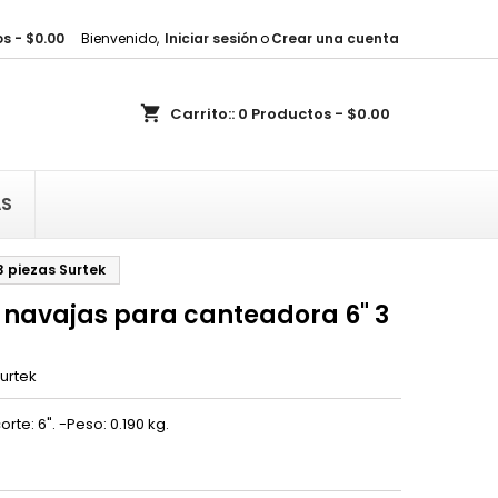
s - $0.00
Bienvenido,
Iniciar sesión
o
Crear una cuenta
×
×
×
shopping_cart
Carrito::
0
Productos - $0.00
sta
)
AS
)
 piezas Surtek
navajas para canteadora 6" 3
urtek
te: 6". -Peso: 0.190 kg.