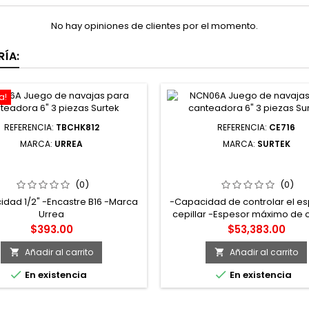
No hay opiniones de clientes por el momento.
ÍA:
a!
REFERENCIA:
TBCHK812
REFERENCIA:
CE716
MARCA:
URREA
MARCA:
SURTEK
12 BROQUERO DE 1/2" ROSCA
CE716 CEPILLO DE BANCO 16
B16 CON LLAVE URREA
220 V 5000 RPM SURT
(0)
(0)
dad 1/2" -Encastre B16 -Marca
-Capacidad de controlar el e
Urrea
cepillar -Espesor máximo de c
Precio
Precio
$393.00
$53,383.00
Añadir al carrito
Añadir al carrito




En existencia
En existencia