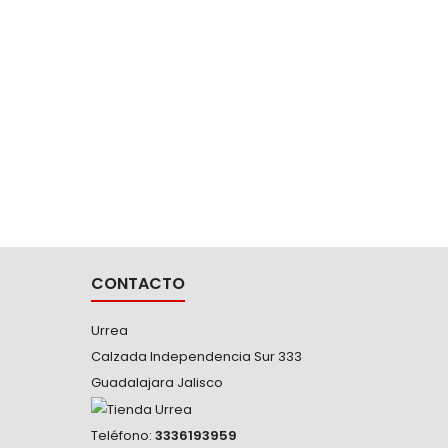
TM612 T
W 
-Potenci
120 V/60
Distanc
60
CONTACTO
Urrea
Calzada Independencia Sur 333
Guadalajara Jalisco
Teléfono:
3336193959