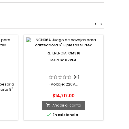
<
>
REFERENCIA:
CM916
MARCA:
URREA
" 3 HP
CM916 CORTADORA DE METALES 16"
EK
3000 W 220 V URREA
(0)
spesor a
-Voltaje: 220V....
orte 8"
Precio
$14,717.00
Añadir al carrito


En existencia