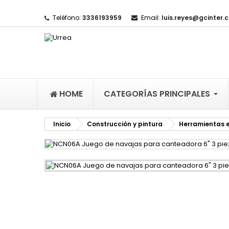
Teléfono:
3336193959
Email:
luis.reyes@gcinter.
M
(
I
De
((l
HOME
CATEGORÍAS PRINCIPALES
Inicio
Construcción y pintura
Herramientas e