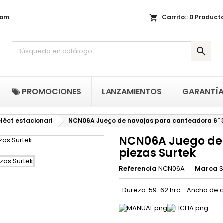
com
Carrito::
0
Producto
shopping_cart
i lista de regalos
(title))
niciar sesión

be iniciar sesión para guardar productos en su lista de deseos.
abel))
add_circle_outline
Crear nueva li
((cancelText))
((loginText)
PROMOCIONES
LANZAMIENTOS
GARANTÍ
((cancelText))
((createText)
léct estacionari
NCN06A Juego de navajas para canteadora 6" 3
NCN06A Juego de 
piezas Surtek
Referencia
NCN06A
Marca
S
-Dureza: 59-62 hrc. -Ancho de cor