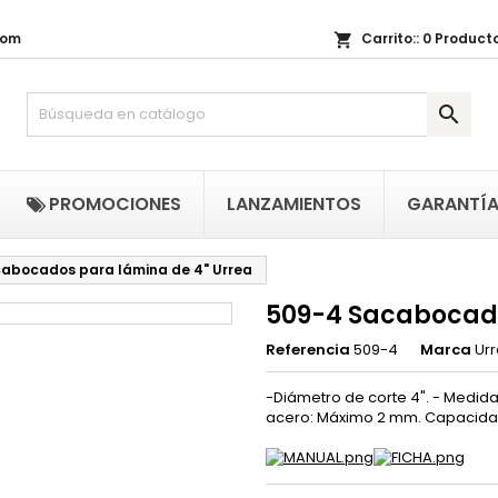
com
Carrito::
0
Producto
shopping_cart
i lista de regalos
(title))
niciar sesión

be iniciar sesión para guardar productos en su lista de deseos.
abel))
add_circle_outline
Crear nueva li
((cancelText))
((loginText)
PROMOCIONES
LANZAMIENTOS
GARANTÍ
((cancelText))
((createText)
abocados para lámina de 4" Urrea
509-4 Sacabocado
Referencia
509-4
Marca
Ur
-Diámetro de corte 4". - Medida
acero: Máximo 2 mm. Capacidad