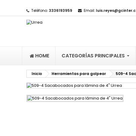
Teléfono:
3336193959
Email:
luis.reyes@gcinter.
M
(
I
De
((l
HOME
CATEGORÍAS PRINCIPALES
Inicio
Herramientas para golpear
509-4 Sac