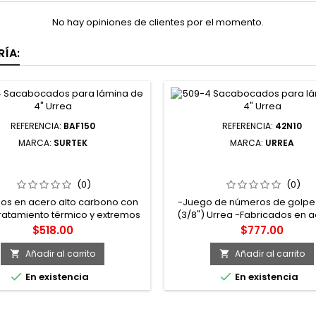
No hay opiniones de clientes por el momento.
ÍA:
REFERENCIA:
BAF150
REFERENCIA:
42N10
MARCA:
SURTEK
MARCA:
URREA
 BARRETA HEXAGONAL DE 150
42N10 JUEGO DE NÚMEROS D
CM 1" SURTEK
AL "9" DE GOLPE 10 MM 9 P
URREA
(0)
(0)
dos en acero alto carbono con
-Juego de números de golpe
ratamiento térmico y extremos
(3/8") Urrea -Fabricados en a
ecidos -Cuerpo hexagonal -
alto carbono con tratamiento 
Precio
Precio
$518.00
$777.00
tura electroestática termo
por inducción en punta, que le
ecida para mejor adhesión y
alta resistencia al impacto y
Añadir al carrito
Añadir al carrito


mayor durabilidad
deformación -Zona de golp


En existencia
En existencia
chaflán para reducir el ries
desprender esquirlas -Marca