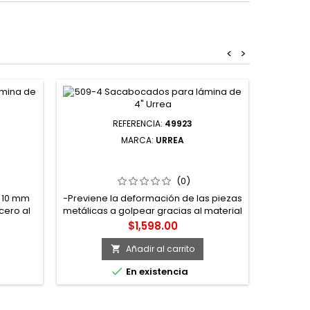
<
>
Agotad
REFERENCIA:
49923
MARCA:
URREA
EL "0"
49923 BOTADOR DE BRONCE 3/4"
420P
IEZAS
12" URREA
PULIDO
(0)
 10 mm
-Previene la deformación de las piezas
-Marti
cero al
metálicas a golpear gracias al material
Surtek -
térmico
de bronce -Cuerpo fabricado en
acero al
Precio
$1,598.00
s brinda
bronce -Zona de agarre estriada -
-Mango 
 a la
Extremo diseñado para soportar
Añadir al carrito

e con
golpes -No se estropea ni se deforma

En existencia
go de
 Urrea