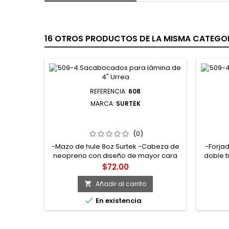
16 OTROS PRODUCTOS DE LA MISMA CATEGOR
REFERENCIA:
608
MARCA:
SURTEK
608 MAZO CON CABEZA DE HULE
BAF150
NEGRO CON MANGO DE MADERA DE
12" 8 OZ SURTEK
(0)
-Mazo de hule 8oz Surtek -Cabeza de
-Forja
neopreno con diseño de mayor cara
doble t
de golpe -Proporciona impactos sin
endur
Precio
$72.00
dañar la superficie -Marca Surtek
Pin
endur
Añadir al carrito


En existencia