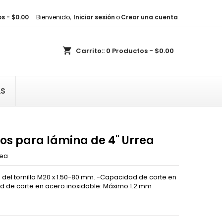
s - $0.00
Bienvenido,
Iniciar sesión
o
Crear una cuenta
×
×
×
shopping_cart
Carrito::
0
Productos - $0.00
sta
)
AS
)
s para lámina de 4" Urrea
rea
 del tornillo M20 x 1.50-80 mm. -Capacidad de corte en
 de corte en acero inoxidable: Máximo 1.2 mm