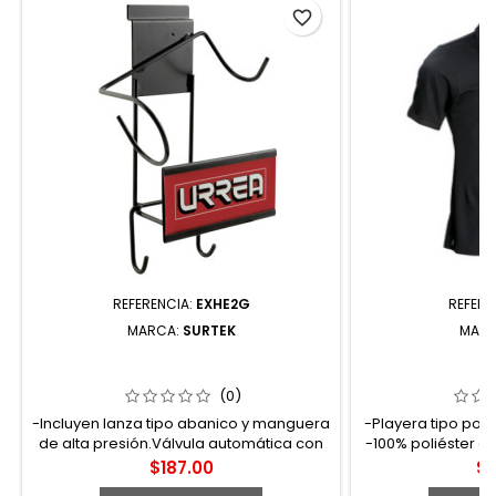
favorite_border
REFERENCIA:
EXHE2G
REFERE
MARCA:
SURTEK
MAR
EXHE2G RACK DESPACHADOR PARA
PCFIS PLAYERA
TALADRO O ROTOMARTILLO 18 X 13 X
PARA CABALL
23 CM SURTEK
TALLA
(0)
-Incluyen lanza tipo abanico y manguera
-Playera tipo polo 
de alta presión.Válvula automática con
-100% poliéster an
by-pass
en color rojo
Precio
Pr
$187.00
$3
Microporo trans