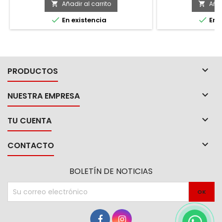
v
Añadir al carrito
Añad




En existencia
En e

PRODUCTOS

NUESTRA EMPRESA

TU CUENTA

CONTACTO
BOLETÍN DE NOTICIAS