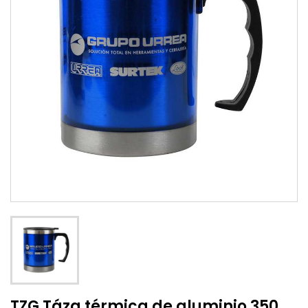
TZG Táza térmica de aluminio 350