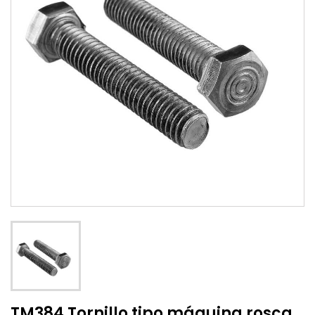
TM384 Tornillo tipo máquina rosca