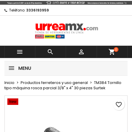
×
×
×
Mi lista de regalos
Crear lista de deseos
Iniciar sesión
Teléfono:
3336193959
Crear nueva lista
add_circle_outline
Debe iniciar sesión para guardar productos en su
Nombre de la lista de deseos
lista de deseos.
0
Cancelar



shopping_cart
Cancelar
Iniciar sesión
MENU
Crear lista de deseos
Inicio
Productos ferreteros y uso general
TM384 Tornillo
tipo máquina rosca parcial 3/8" x 4" 30 piezas Surtek
New
favorite_border