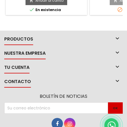
muebles metálicos.
Añadir al carrito
Añad




En existencia
A

PRODUCTOS

NUESTRA EMPRESA

TU CUENTA

CONTACTO
BOLETÍN DE NOTICIAS