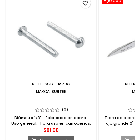
Agotado
favorite_border
REFERENCIA:
TMR182
REFEREN
MARCA:
SURTEK
MAR
TMR182 TORNILLO TIPO MÁQUINA
T83416 TIJERAS
CABEZA REDONDA 1/8" X 2" 250
GRAN
PIEZAS SURTEK
(0)
-Diámetro 1/8". -Fabricado en acero. -
-Tijera de acero i
Uso general. -Para uso en carrocerías,
ojo grande 6" Fo
accesorios para camiones, fijación,
inoxidable -Con to
Precio
Pr
$81.00
$
fabricación de equipo pesados y